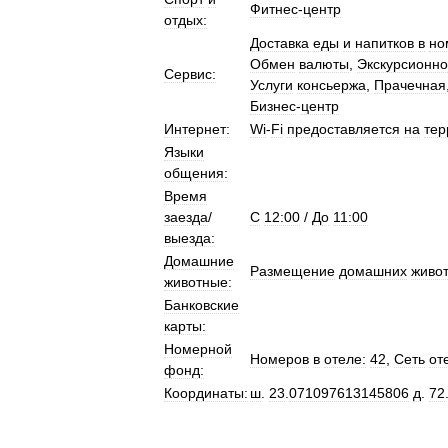
Фитнес
-
центр
отдых:
Доставка
еды
и
напитков
в
но
Обмен
валюты
,
Экскурсионн
Сервис:
Услуги
консьержа
,
Прачечная
Бизнес
-
центр
Интернет:
Wi
-
Fi
предоставляется
на
тер
Языки
общения:
Время
заезда
/
C
12:00
/
До
11:00
выезда:
Домашние
Размещение
домашних
живо
животные:
Банковские
карты:
Номерной
Номеров
в
отеле:
42
,
Сеть
от
фонд:
Координаты:
ш
.
23
.
071097613145806
д
.
72