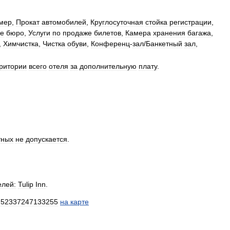
мер
,
Прокат
автомобилей
,
Круглосуточная
стойка
регистрации
,
ое
бюро
,
Услуги
по
продаже
билетов
,
Камера
хранения
багажа
,
,
Химчистка
,
Чистка
обуви
,
Конференц
-
зал
/
Банкетный
зал
,
ритории
всего
отеля
за
дополнительную
плату
.
тных
не
допускается
.
елей:
Tulip
Inn
.
.
52337247133255
на
карте