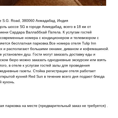
e
S
.
G
.
Road
,
380060
Ахмадабад
,
Индия
доль
шоссе
SG
в
городе
Ахмедабад
,
всего
в
18
км
от
мени
Сардара
Валлаббхай
Патела
.
К
услугам
гостей
современные
номера
с
кондиционером
и
телевизором
с
ляется
бесплатная
парковка
.
Все
номера
отеля
Tulip
Inn
их
и
располагают
большими
окнами
,
диваном
и
кофемашиной
.
е
установлен
душ
.
Гости
могут
заказать
доставку
еды
и
еском
бюро
можно
заказать
однодневные
экскурсии
или
взять
того
,
в
отеле
к
услугам
гостей
залы
для
проведения
жедневные
газеты
.
Стойка
регистрации
отеля
работает
открытой
кухней
Red
Sun
в
течение
всего
дня
подают
блюда
й
кухонь
.
ная
парковка
на
месте
(
предварительный
заказ
не
требуется
) .