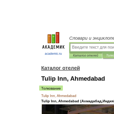
Словари и энциклоп
academic.ru
Каталог отелей
Толк
Каталог отелей
Tulip Inn, Ahmedabad
Толкование
Tulip
Inn
,
Ahmedabad
Tulip
Inn
,
Ahmedabad
(
Ахмадабад
,
Индия