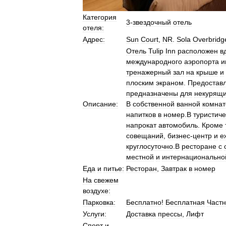
Категория
3
-
звездочный
отель
отеля:
Адрес:
Sun
Court
,
NR
.
Sola
Overbridg
Отель
Tulip
Inn
расположен
в
международного
аэропорта
и
тренажерный
зал
на
крыше
и
плоским
экраном
.
Предостав
предназначены
для
некурящ
Описание:
В
собственной
ванной
комнат
напитков
в
номер
.
В
туристич
напрокат
автомобиль
.
Кроме
совещаний
,
бизнес
-
центр
и
е
круглосуточно
.
В
ресторане
с
местной
и
интернационально
Еда
и
питье:
Ресторан
,
Завтрак
в
номер
На
свежем
воздухе:
Парковка:
Бесплатно
!
Бесплатная
Част
Услуги:
Доставка
прессы
,
Лифт
Спорт
и