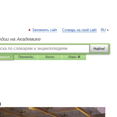
Запомнить сайт
Словарь на свой сайт
RU
едии на Академике
Найти!
ования
Переводы
Книги
Игры ⚽
)